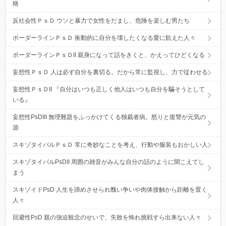
格
反社会性ＰｓＤ ウソと暴力で女性をだまし、危険を楽しむ男たち
ボーダーラインＰｓＤ 衝動的に自分を壊したくなる愛に飢えた人々
ボーダーラインＰｓＤII 親身になって話をきくと、かえってひどくなる
妄想性ＰｓＤ 人は必ず自分を裏切る。だから常に監視し、力で従わせる
妄想性ＰｓＤII 『自分はいつも正しく他人はいつも自分を騙そうとして
いる』
妄想性PsDIII 無理難題をふっかけてくる独裁者病。怒りと復讐が元気の
源
スキゾタイパルＰｓＤ 常に奇妙なことを考え、行動や服装もおかしい人
スキゾタイパルPsDII 周囲の雑音がみんな自分の話のように聞こえてし
まう
スキゾイドPsD 人生を諦めさせられ醜い争いや肉体接触から距離を置く
人々
回避性PsD 親の強迫観念のせいで、失敗を怖れ挑戦すら出来ない人々