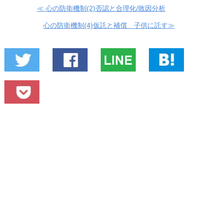
≪ 心の防衛機制(2)否認と合理化/敗因分析
心の防衛機制(4)仮託と補償 子供に託す≫