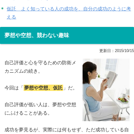
仮託 よく知っている人の成功を、自分の成功のように考
える
夢想や空想、競わない趣味
更新日：
2015/10/15
自己評価と心を守るための防衛メ
カニズムの続き。
今回は「
夢想や空想、仮託
」だ。
自己評価が低い人は、夢想や空想
にふけることがある。
成功を夢見るが、実際には何もせず、ただ成功している自