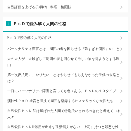
自己評価を上げる(3)買物・料理・格闘技
ＰｓＤで読み解く人間の性格
ＰｓＤで読み解く人間の性格
パーソナリティ障害とは、周囲の者を困らせる『強すぎる個性』のこと
大の大人が、大騒ぎして周囲の者を困らせて欲しい物を得ようとする理
由
第一次反抗期に、やりたいことはやらせてもらえなかった子供の末路と
は？
一口にパーソナリティ障害と言っても色々ある。ＰｓＤの１０タイプ
演技性ＰｓＤ 虚言と演技で周囲を翻弄するヒステリックな女性たち
自己愛性ＰｓＤ 私は選ばれた人間で特別扱いされるべきだと考えている
人々
自己愛性ＰｓＤII 雑用が出来ず生活能力がない、上司に持つと最悪な性