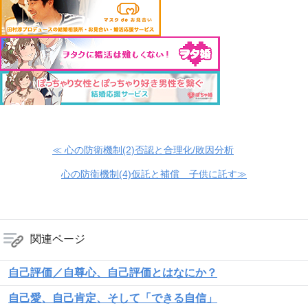
≪ 心の防衛機制(2)否認と合理化/敗因分析
心の防衛機制(4)仮託と補償 子供に託す≫
関連ページ
自己評価／自尊心、自己評価とはなにか？
自己愛、自己肯定、そして「できる自信」