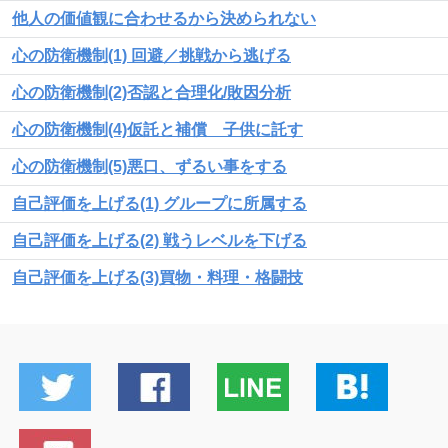
他人の価値観に合わせるから決められない
心の防衛機制(1) 回避／挑戦から逃げる
心の防衛機制(2)否認と合理化/敗因分析
心の防衛機制(4)仮託と補償 子供に託す
心の防衛機制(5)悪口、ずるい事をする
自己評価を上げる(1) グループに所属する
自己評価を上げる(2) 戦うレベルを下げる
自己評価を上げる(3)買物・料理・格闘技