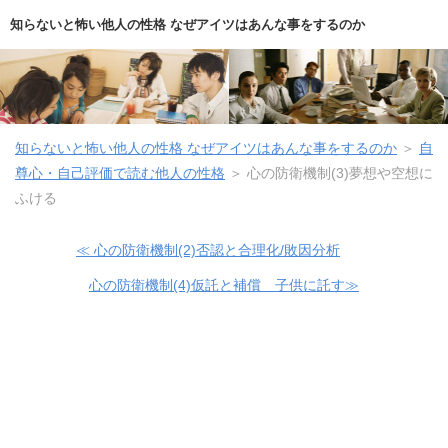
知らないと怖い他人の性格 なぜアイツはあんな事をするのか
知らないと怖い他人の性格 なぜアイツはあんな事をするのか
＞
自
尊心・自己評価で読む他人の性格
＞
心の防衛機制(3)夢想や空想に
ふける
≪ 心の防衛機制(2)否認と合理化/敗因分析
心の防衛機制(4)仮託と補償 子供に託す≫