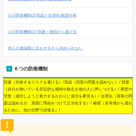
心の防衛機制(2)否認と合理化/敗因分析
心の防衛機制(1) 回避／挑戦から逃げる
他人の価値観に合わせるから決められない
６つの防衛機制
回避（失敗するリスクを避ける）/否認（現実の問題を認めない）/ 投影
（自分が抱いている否定的な感情や観念を他の人に押しつける）/ 夢想や
空想（成功しようと努力するかわりに成功を夢見る）/ 合理化（現実の問
題は認めるが、原因に理由をつけて正当化する）/ 補償（劣等感から逃れ
るために、他の分野で頑張る）/