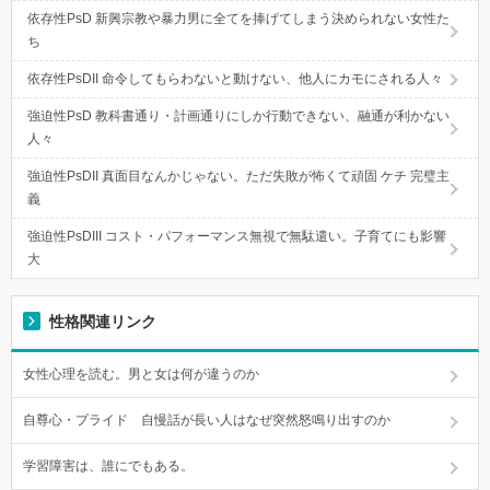
依存性PsD 新興宗教や暴力男に全てを捧げてしまう決められない女性た
ち
依存性PsDII 命令してもらわないと動けない、他人にカモにされる人々
強迫性PsD 教科書通り・計画通りにしか行動できない、融通が利かない
人々
強迫性PsDII 真面目なんかじゃない。ただ失敗が怖くて頑固 ケチ 完璧主
義
強迫性PsDIII コスト・パフォーマンス無視で無駄遣い。子育てにも影響
大
性格関連リンク
女性心理を読む。男と女は何が違うのか
自尊心・プライド 自慢話が長い人はなぜ突然怒鳴り出すのか
学習障害は、誰にでもある。