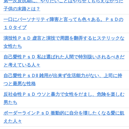
第一次反抗期に、やりたいことはやらせてもらえなかった
子供の末路とは？
一口にパーソナリティ障害と言っても色々ある。ＰｓＤの
１０タイプ
演技性ＰｓＤ 虚言と演技で周囲を翻弄するヒステリックな
女性たち
自己愛性ＰｓＤ 私は選ばれた人間で特別扱いされるべきだ
と考えている人々
自己愛性ＰｓＤII 雑用が出来ず生活能力がない、上司に持
つと最悪な性格
反社会性ＰｓＤ ウソと暴力で女性をだまし、危険を楽しむ
男たち
ボーダーラインＰｓＤ 衝動的に自分を壊したくなる愛に飢
えた人々