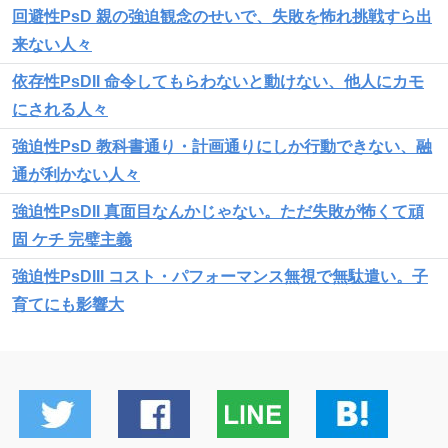
回避性PsD 親の強迫観念のせいで、失敗を怖れ挑戦すら出
来ない人々
依存性PsDII 命令してもらわないと動けない、他人にカモ
にされる人々
強迫性PsD 教科書通り・計画通りにしか行動できない、融
通が利かない人々
強迫性PsDII 真面目なんかじゃない。ただ失敗が怖くて頑
固 ケチ 完璧主義
強迫性PsDIII コスト・パフォーマンス無視で無駄遣い。子
育てにも影響大