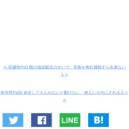
≪ 回避性PsD 親の強迫観念のせいで、失敗を怖れ挑戦すら出来ない
人々
依存性PsDII 命令してもらわないと動けない、他人にカモにされる人々
≫