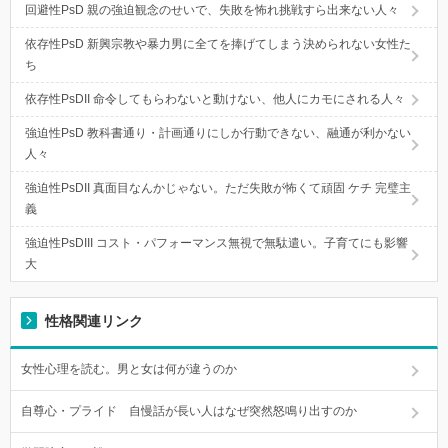
回避性PsD 親の強迫観念のせいで、失敗を怖れ挑戦すら出来ない人々
依存性PsD 新興宗教や暴力男に全てを捧げてしまう決められない女性た
ち
依存性PsDII 命令してもらわないと動けない、他人にカモにされる人々
強迫性PsD 教科書通り・計画通りにしか行動できない、融通が利かない
人々
強迫性PsDII 真面目なんかじゃない。ただ失敗が怖くて頑固 ケチ 完璧主
義
強迫性PsDIII コスト・パフォーマンス無視で無駄遣い。子育てにも影響
大
性格関連リンク
女性心理を読む。男と女は何が違うのか
自尊心・プライド 自慢話が長い人はなぜ突然怒鳴り出すのか