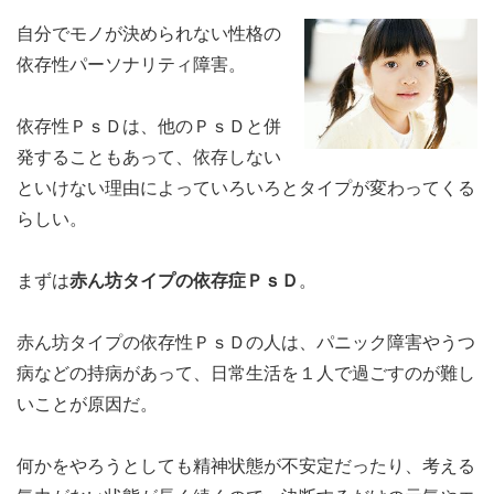
自分でモノが決められない性格の
依存性パーソナリティ障害。
依存性ＰｓＤは、他のＰｓＤと併
発することもあって、依存しない
といけない理由によっていろいろとタイプが変わってくる
らしい。
まずは
赤ん坊タイプの依存症ＰｓＤ
。
赤ん坊タイプの依存性ＰｓＤの人は、パニック障害やうつ
病などの持病があって、日常生活を１人で過ごすのが難し
いことが原因だ。
何かをやろうとしても精神状態が不安定だったり、考える