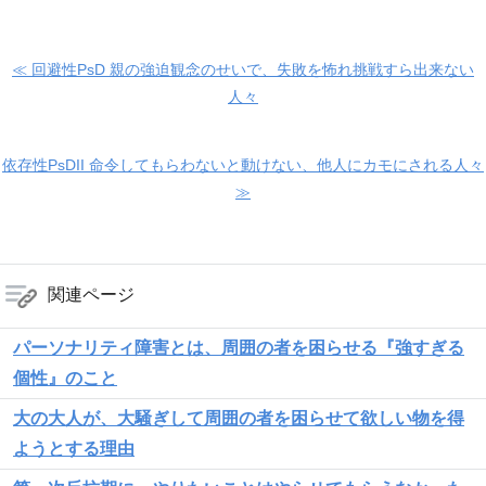
≪ 回避性PsD 親の強迫観念のせいで、失敗を怖れ挑戦すら出来ない
人々
依存性PsDII 命令してもらわないと動けない、他人にカモにされる人々
≫
関連ページ
パーソナリティ障害とは、周囲の者を困らせる『強すぎる
個性』のこと
大の大人が、大騒ぎして周囲の者を困らせて欲しい物を得
ようとする理由