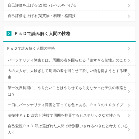
自己評価を上げる(2) 戦うレベルを下げる
自己評価を上げる(3)買物・料理・格闘技
ＰｓＤで読み解く人間の性格
ＰｓＤで読み解く人間の性格
パーソナリティ障害とは、周囲の者を困らせる『強すぎる個性』のこと
大の大人が、大騒ぎして周囲の者を困らせて欲しい物を得ようとする理
由
第一次反抗期に、やりたいことはやらせてもらえなかった子供の末路と
は？
一口にパーソナリティ障害と言っても色々ある。ＰｓＤの１０タイプ
演技性ＰｓＤ 虚言と演技で周囲を翻弄するヒステリックな女性たち
自己愛性ＰｓＤ 私は選ばれた人間で特別扱いされるべきだと考えている
人々