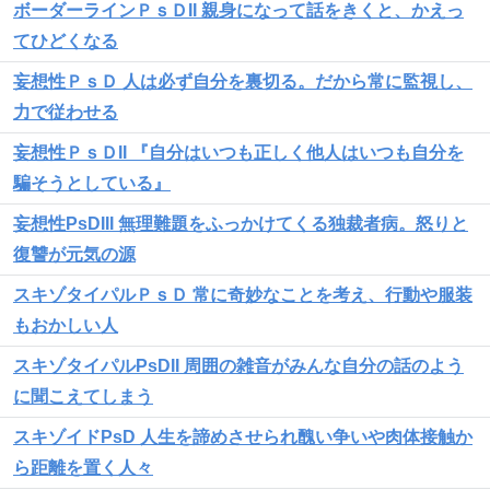
ボーダーラインＰｓＤII 親身になって話をきくと、かえっ
てひどくなる
妄想性ＰｓＤ 人は必ず自分を裏切る。だから常に監視し、
力で従わせる
妄想性ＰｓＤII 『自分はいつも正しく他人はいつも自分を
騙そうとしている』
妄想性PsDIII 無理難題をふっかけてくる独裁者病。怒りと
復讐が元気の源
スキゾタイパルＰｓＤ 常に奇妙なことを考え、行動や服装
もおかしい人
スキゾタイパルPsDII 周囲の雑音がみんな自分の話のよう
に聞こえてしまう
スキゾイドPsD 人生を諦めさせられ醜い争いや肉体接触か
ら距離を置く人々