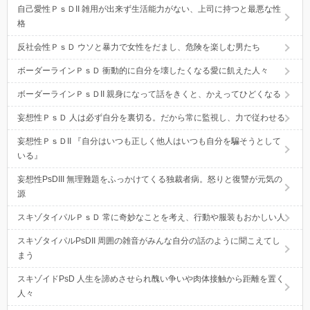
自己愛性ＰｓＤII 雑用が出来ず生活能力がない、上司に持つと最悪な性
格
反社会性ＰｓＤ ウソと暴力で女性をだまし、危険を楽しむ男たち
ボーダーラインＰｓＤ 衝動的に自分を壊したくなる愛に飢えた人々
ボーダーラインＰｓＤII 親身になって話をきくと、かえってひどくなる
妄想性ＰｓＤ 人は必ず自分を裏切る。だから常に監視し、力で従わせる
妄想性ＰｓＤII 『自分はいつも正しく他人はいつも自分を騙そうとして
いる』
妄想性PsDIII 無理難題をふっかけてくる独裁者病。怒りと復讐が元気の
源
スキゾタイパルＰｓＤ 常に奇妙なことを考え、行動や服装もおかしい人
スキゾタイパルPsDII 周囲の雑音がみんな自分の話のように聞こえてし
まう
スキゾイドPsD 人生を諦めさせられ醜い争いや肉体接触から距離を置く
人々