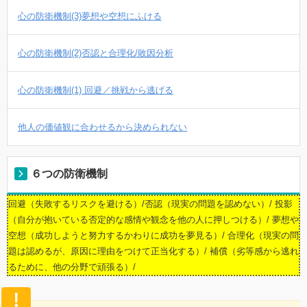
心の防衛機制(3)夢想や空想にふける
心の防衛機制(2)否認と合理化/敗因分析
心の防衛機制(1) 回避／挑戦から逃げる
他人の価値観に合わせるから決められない
６つの防衛機制
回避（失敗するリスクを避ける）/否認（現実の問題を認めない）/ 投影
（自分が抱いている否定的な感情や観念を他の人に押しつける）/ 夢想や
空想（成功しようと努力するかわりに成功を夢見る）/ 合理化（現実の問
題は認めるが、原因に理由をつけて正当化する）/ 補償（劣等感から逃れ
るために、他の分野で頑張る）/