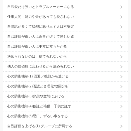
自己愛だけ強いとトラブルメーカーになる
仕事人間 能力や金があっても愛されない
自慢話が多くて猛烈に怒り出す人は不安定
自己評価が低い人は返事が遅くて怪しい奴
自己評価が低い人は中立に立ちたがる
決められないのは、捨てられないから
他人の価値観に合わせるから決められない
心の防衛機制(1) 回避／挑戦から逃げる
心の防衛機制(2)否認と合理化/敗因分析
心の防衛機制(3)夢想や空想にふける
心の防衛機制(4)仮託と補償 子供に託す
心の防衛機制(5)悪口、ずるい事をする
自己評価を上げる(1) グループに所属する