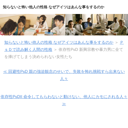
知らないと怖い他人の性格 なぜアイツはあんな事をするのか
知らないと怖い他人の性格 なぜアイツはあんな事をするのか
＞
Ｐ
ｓＤで読み解く人間の性格
＞
依存性PsD 新興宗教や暴力男に全て
を捧げてしまう決められない女性たち
≪ 回避性PsD 親の強迫観念のせいで、失敗を怖れ挑戦すら出来ない
人々
依存性PsDII 命令してもらわないと動けない、他人にカモにされる人々
≫