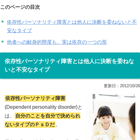
このページの目次
依存性パーソナリティ障害とは他人に決断を委ねないと不
安なタイプ
他者への献身的態度も、実は依存の一つの形
依存性パーソナリティ障害とは他人に決断を委ねな
いと不安なタイプ
更新日：
2012/10/26
依存性パーソナリティ障害
(Dependent personality disorder)と
は、
自分のことを自分で決められ
ないタイプのＰｓＤだ
。