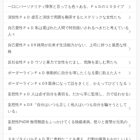
一口にパーソナリティ障害と言っても色々ある。ＰｓＤの１０タイプ
演技性ＰｓＤ 虚言と演技で周囲を翻弄するヒステリックな女性たち
自己愛性ＰｓＤ 私は選ばれた人間で特別扱いされるべきだと考えている
人々
自己愛性ＰｓＤII 雑用が出来ず生活能力がない、上司に持つと最悪な性
格
反社会性ＰｓＤ ウソと暴力で女性をだまし、危険を楽しむ男たち
ボーダーラインＰｓＤ 衝動的に自分を壊したくなる愛に飢えた人々
ボーダーラインＰｓＤII 親身になって話をきくと、かえってひどくなる
妄想性ＰｓＤ 人は必ず自分を裏切る。だから常に監視し、力で従わせる
妄想性ＰｓＤII 『自分はいつも正しく他人はいつも自分を騙そうとして
いる』
妄想性PsDIII 無理難題をふっかけてくる独裁者病。怒りと復讐が元気の
源
スキゾタイパルＰｓＤ 常に奇妙なことを考え、行動や服装もおかしい人