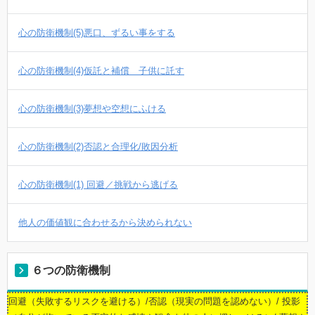
心の防衛機制(5)悪口、ずるい事をする
心の防衛機制(4)仮託と補償 子供に託す
心の防衛機制(3)夢想や空想にふける
心の防衛機制(2)否認と合理化/敗因分析
心の防衛機制(1) 回避／挑戦から逃げる
他人の価値観に合わせるから決められない
６つの防衛機制
回避（失敗するリスクを避ける）/否認（現実の問題を認めない）/ 投影