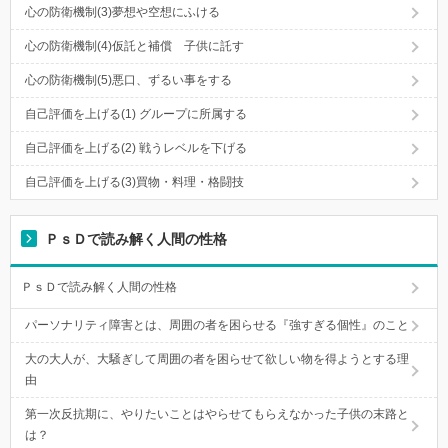
心の防衛機制(3)夢想や空想にふける
心の防衛機制(4)仮託と補償 子供に託す
心の防衛機制(5)悪口、ずるい事をする
自己評価を上げる(1) グループに所属する
自己評価を上げる(2) 戦うレベルを下げる
自己評価を上げる(3)買物・料理・格闘技
ＰｓＤで読み解く人間の性格
ＰｓＤで読み解く人間の性格
パーソナリティ障害とは、周囲の者を困らせる『強すぎる個性』のこと
大の大人が、大騒ぎして周囲の者を困らせて欲しい物を得ようとする理
由
第一次反抗期に、やりたいことはやらせてもらえなかった子供の末路と
は？