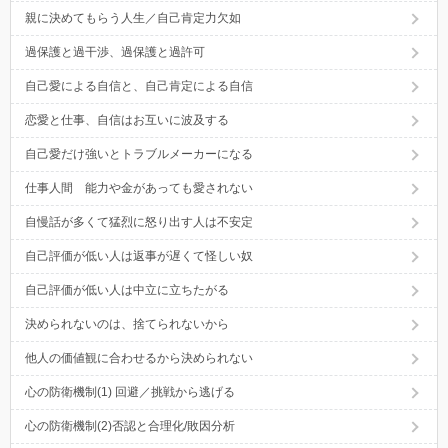
親に決めてもらう人生／自己肯定力欠如
過保護と過干渉、過保護と過許可
自己愛による自信と、自己肯定による自信
恋愛と仕事、自信はお互いに波及する
自己愛だけ強いとトラブルメーカーになる
仕事人間 能力や金があっても愛されない
自慢話が多くて猛烈に怒り出す人は不安定
自己評価が低い人は返事が遅くて怪しい奴
自己評価が低い人は中立に立ちたがる
決められないのは、捨てられないから
他人の価値観に合わせるから決められない
心の防衛機制(1) 回避／挑戦から逃げる
心の防衛機制(2)否認と合理化/敗因分析