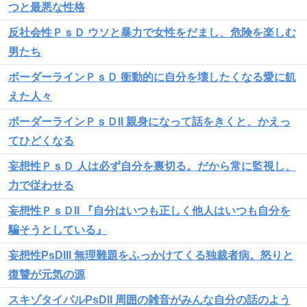
つと最悪な性格
反社会性ＰｓＤ ウソと暴力で女性をだまし、危険を楽しむ
男たち
ボーダーラインＰｓＤ 衝動的に自分を壊したくなる愛に飢
えた人々
ボーダーラインＰｓＤII 親身になって話をきくと、かえっ
てひどくなる
妄想性ＰｓＤ 人は必ず自分を裏切る。だから常に監視し、
力で従わせる
妄想性ＰｓＤII 『自分はいつも正しく他人はいつも自分を
騙そうとしている』
妄想性PsDIII 無理難題をふっかけてくる独裁者病。怒りと
復讐が元気の源
スキゾタイパルPsDII 周囲の雑音がみんな自分の話のよう