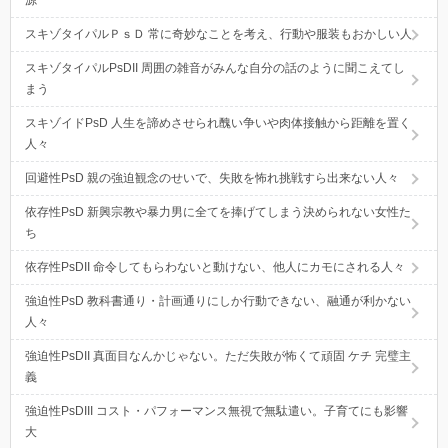
スキゾタイパルＰｓＤ 常に奇妙なことを考え、行動や服装もおかしい人
スキゾタイパルPsDII 周囲の雑音がみんな自分の話のように聞こえてし
まう
スキゾイドPsD 人生を諦めさせられ醜い争いや肉体接触から距離を置く
人々
回避性PsD 親の強迫観念のせいで、失敗を怖れ挑戦すら出来ない人々
依存性PsD 新興宗教や暴力男に全てを捧げてしまう決められない女性た
ち
依存性PsDII 命令してもらわないと動けない、他人にカモにされる人々
強迫性PsD 教科書通り・計画通りにしか行動できない、融通が利かない
人々
強迫性PsDII 真面目なんかじゃない。ただ失敗が怖くて頑固 ケチ 完璧主
義
強迫性PsDIII コスト・パフォーマンス無視で無駄遣い。子育てにも影響
大