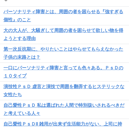
パーソナリティ障害とは、周囲の者を困らせる『強すぎる
個性』のこと
大の大人が、大騒ぎして周囲の者を困らせて欲しい物を得
ようとする理由
第一次反抗期に、やりたいことはやらせてもらえなかった
子供の末路とは？
一口にパーソナリティ障害と言っても色々ある。ＰｓＤの
１０タイプ
演技性ＰｓＤ 虚言と演技で周囲を翻弄するヒステリックな
女性たち
自己愛性ＰｓＤ 私は選ばれた人間で特別扱いされるべきだ
と考えている人々
自己愛性ＰｓＤII 雑用が出来ず生活能力がない、上司に持