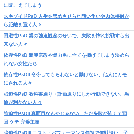
に聞こえてしまう
スキゾイドPsD 人生を諦めさせられ醜い争いや肉体接触か
ら距離を置く人々
回避性PsD 親の強迫観念のせいで、失敗を怖れ挑戦すら出
来ない人々
依存性PsD 新興宗教や暴力男に全てを捧げてしまう決めら
れない女性たち
依存性PsDII 命令してもらわないと動けない、他人にカモ
にされる人々
強迫性PsD 教科書通り・計画通りにしか行動できない、融
通が利かない人々
強迫性PsDII 真面目なんかじゃない。ただ失敗が怖くて頑
固 ケチ 完璧主義
強迫性PsDIII コスト・パフォーマンス無視で無駄遣い。子