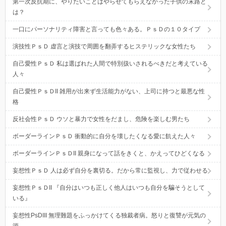
第一次反抗期に、やりたいことはやらせてもらえなかった子供の末路と
は？
一口にパーソナリティ障害と言っても色々ある。ＰｓＤの１０タイプ
演技性ＰｓＤ 虚言と演技で周囲を翻弄するヒステリックな女性たち
自己愛性ＰｓＤ 私は選ばれた人間で特別扱いされるべきだと考えている
人々
自己愛性ＰｓＤII 雑用が出来ず生活能力がない、上司に持つと最悪な性
格
反社会性ＰｓＤ ウソと暴力で女性をだまし、危険を楽しむ男たち
ボーダーラインＰｓＤ 衝動的に自分を壊したくなる愛に飢えた人々
ボーダーラインＰｓＤII 親身になって話をきくと、かえってひどくなる
妄想性ＰｓＤ 人は必ず自分を裏切る。だから常に監視し、力で従わせる
妄想性ＰｓＤII 『自分はいつも正しく他人はいつも自分を騙そうとして
いる』
妄想性PsDIII 無理難題をふっかけてくる独裁者病。怒りと復讐が元気の
源