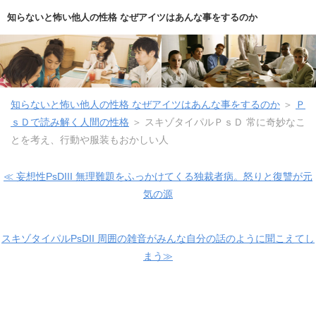
知らないと怖い他人の性格 なぜアイツはあんな事をするのか
知らないと怖い他人の性格 なぜアイツはあんな事をするのか
＞
Ｐ
ｓＤで読み解く人間の性格
＞
スキゾタイパルＰｓＤ 常に奇妙なこ
とを考え、行動や服装もおかしい人
≪ 妄想性PsDIII 無理難題をふっかけてくる独裁者病。怒りと復讐が元
気の源
スキゾタイパルPsDII 周囲の雑音がみんな自分の話のように聞こえてし
まう≫