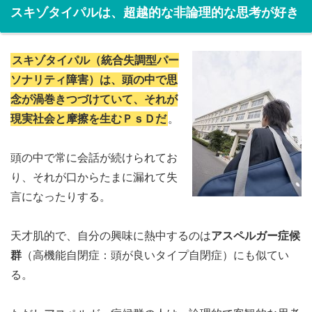
スキゾタイパルは、超越的な非論理的な思考が好き
スキゾタイパル（統合失調型パー
ソナリティ障害）は、頭の中で思
念が渦巻きつづけていて、それが
現実社会と摩擦を生むＰｓＤだ
。
頭の中で常に会話が続けられてお
り、それが口からたまに漏れて失
言になったりする。
天才肌的で、自分の興味に熱中するのは
アスペルガー症候
群
（高機能自閉症：頭が良いタイプ自閉症）にも似てい
る。