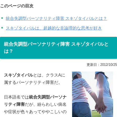
このページの目次
統合失調型パーソナリティ障害 スキゾタイパルとは？
スキゾタイパルは、超越的な非論理的な思考が好き
統合失調型パーソナリティ障害 スキゾタイパルと
は？
更新日：
2012/10/25
スキゾタイパル
とは、クラスAに
属するパーソナリティ障害だ。
日本語名では
統合失調型パーソナ
リティ障害
だが、紛らわしい病名
や症状が色々あってややこしいの