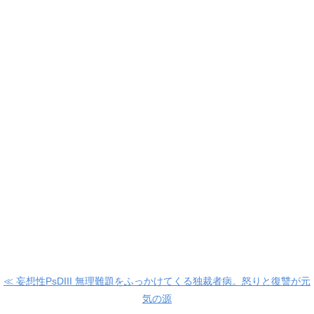
≪ 妄想性PsDIII 無理難題をふっかけてくる独裁者病。怒りと復讐が元
気の源