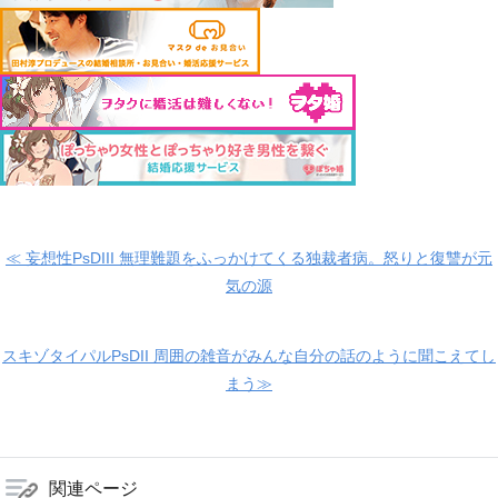
≪ 妄想性PsDIII 無理難題をふっかけてくる独裁者病。怒りと復讐が元
気の源
スキゾタイパルPsDII 周囲の雑音がみんな自分の話のように聞こえてし
まう≫
関連ページ