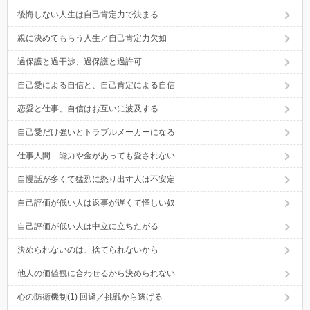
後悔しない人生は自己肯定力で決まる
親に決めてもらう人生／自己肯定力欠如
過保護と過干渉、過保護と過許可
自己愛による自信と、自己肯定による自信
恋愛と仕事、自信はお互いに波及する
自己愛だけ強いとトラブルメーカーになる
仕事人間 能力や金があっても愛されない
自慢話が多くて猛烈に怒り出す人は不安定
自己評価が低い人は返事が遅くて怪しい奴
自己評価が低い人は中立に立ちたがる
決められないのは、捨てられないから
他人の価値観に合わせるから決められない
心の防衛機制(1) 回避／挑戦から逃げる